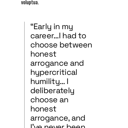
voluptua.
“Early in my
career…I had to
choose between
honest
arrogance and
hypercritical
humility… I
deliberately
choose an
honest
arrogance, and
I’ve never been