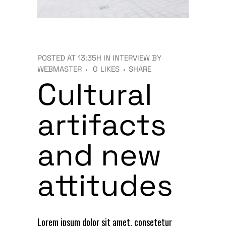
POSTED AT 13:35H
IN
INTERVIEW
BY
WEBMASTER
0
LIKES
SHARE
Cultural
artifacts
and new
attitudes
Lorem ipsum dolor sit amet, consetetur